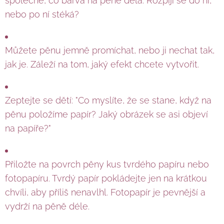
společně, co barva na pěně dělá. Rozpíjí se do ní,
nebo po ní stéká?
Můžete pěnu jemně promíchat, nebo ji nechat tak,
jak je. Záleží na tom, jaký efekt chcete vytvořit.
Zeptejte se dětí: "Co myslíte, že se stane, když na
pěnu položíme papír? Jaký obrázek se asi objeví
na papíře?"
Přiložte na povrch pěny kus tvrdého papíru nebo
fotopapíru. Tvrdý papír pokládejte jen na krátkou
chvíli, aby příliš nenavlhl. Fotopapír je pevnější a
vydrží na pěně déle.