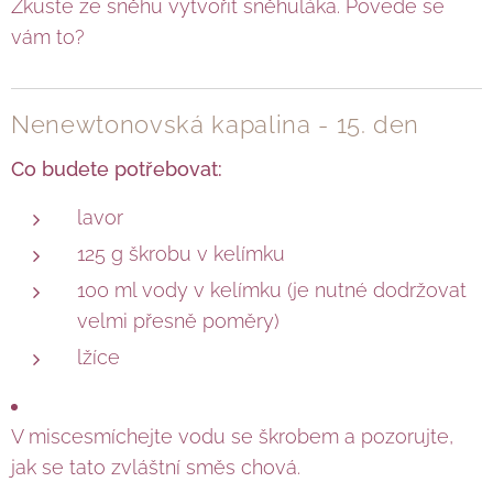
Zkuste ze sněhu vytvořit sněhuláka. Povede se
vám to?
Nenewtonovská kapalina - 15. den
Co budete potřebovat:
lavor
125 g škrobu v kelímku
100 ml vody v kelímku (je nutné dodržovat
velmi přesně poměry)
lžíce
V miscesmíchejte vodu se škrobem a pozorujte,
jak se tato zvláštní směs chová.