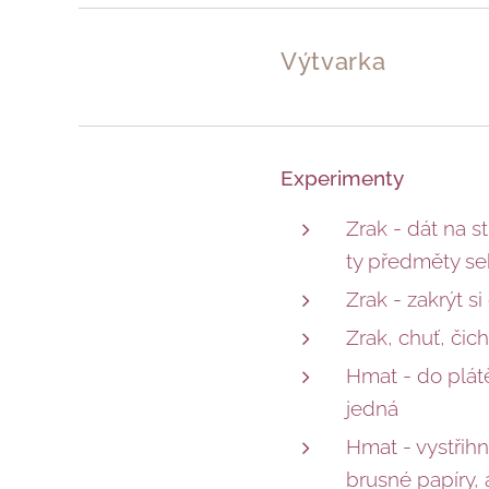
Výtvarka
Experimenty
Zrak - dát na s
ty předměty se
Zrak - zakrýt si
Zrak, chuť, čic
Hmat - do plátě
jedná
Hmat - vystřihn
brusné papíry, 