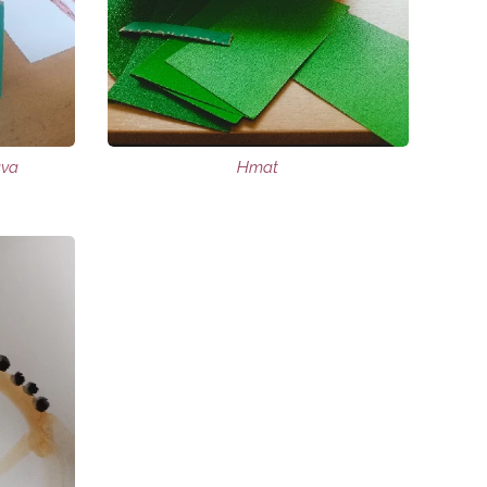
ava
Hmat