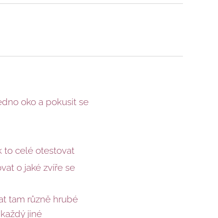
jedno oko a pokusit se
 to celé otestovat
at o jaké zvíře se
vat tam různě hrubé
 každý jiné