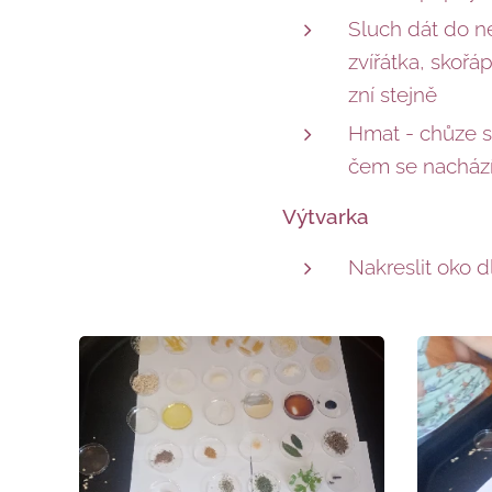
Sluch dát do n
zvířátka, skořá
zní stejně
Hmat - chůze s
čem se nacház
Výtvarka
Nakreslit oko d