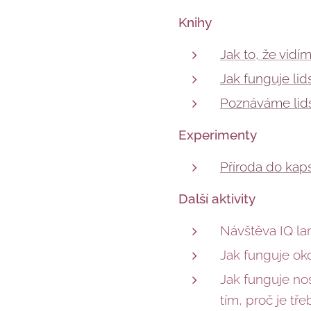
Knihy
Jak to, že vidí
Jak funguje lid
Poznáváme lids
Experimenty
Příroda do kap
Další aktivity
Návštěva IQ lan
Jak funguje oko
Jak funguje nos
tím, proč je tř