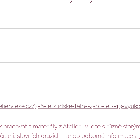
)
liervlese.cz/3-6-let/lidske-telo--4-10-let--13-vyuko
k pracovat s materiály z Ateliéru v lese s různě starý
očítání, slovních druzích - aneb odborné informace a