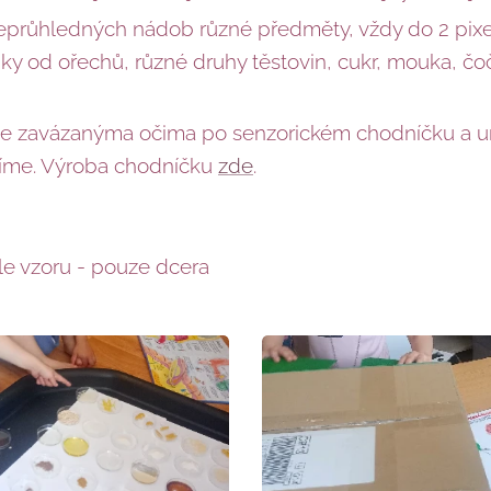
eprůhledných nádob různé předměty, vždy do 2 pixel
pky od ořechů, různé druhy těstovin, cukr, mouka, čoč
e zavázanýma očima po senzorickém chodníčku a urč
íme. Výroba chodníčku
zde
.
le vzoru - pouze dcera