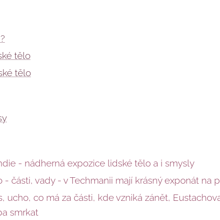
m?
ské tělo
ké tělo
sy
die - nádherná expozice lidské tělo a i smysly
 - části, vady - v Techmanii mají krásný exponát na 
, ucho, co má za části, kde vzniká zánět, Eustachova
eba smrkat