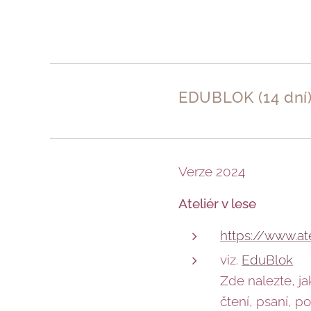
EDUBLOK (14 dní
Verze 2024
Ateliér v lese
https://www.ate
viz.
EduBlok
Zde nalezte, ja
čtení, psaní, p