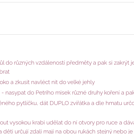
tůl do různých vzdáleností předměty a pak si zakrýt 
brat
 oko a zkusit navléct nit do velké jehly
h - nasypat do Petriho misek různé druhy koření a pak
ného pytlíčku, dát DUPLO zvířátka a dle hmatu určov
out vysokou krabi udělat do ní otvory pro ruce a dá
a děti určují zdali mají na obou rukách stejný nebo je