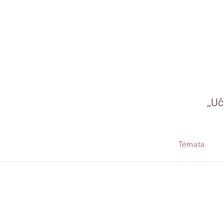
„Uč
Témata