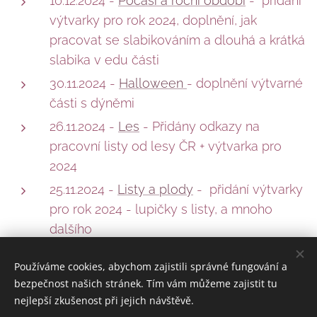
10.12.2024 -
Počasí a roční období
- přidání
výtvarky pro rok 2024, doplnění, jak
pracovat se slabikováním a dlouhá a krátká
slabika v edu části
30.11.2024 -
Halloween
- doplnění výtvarné
části s dýněmi
26.11.2024 -
Les
- Přidány odkazy na
pracovní listy od lesy ČR + výtvarka pro
2024
25.11.2024 -
Listy a plody
- přidání výtvarky
pro rok 2024 - lupičky s listy, a mnoho
dalšího
Používáme cookies, abychom zajistili správné fungování a
bezpečnost našich stránek. Tím vám můžeme zajistit tu
nejlepší zkušenost při jejich návštěvě.