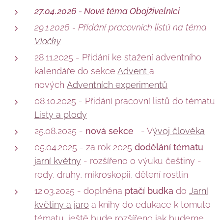
27.04.2026 - Nové téma Obojživelníci
29.1.2026 - Přidání pracovních listů na téma
Vločky
28.11.2025 - Přidání ke stažení adventního
kalendáře do sekce
Advent
a
nových
Adventních experimentů
08.10.2025 - Přidání pracovní listů do tématu
Listy a plody
25.08.2025 -
nová sekce
- V
ývoj člověka
05.04.2025 - za rok 2025
dodělání tématu
jarní květny
- rozšířeno o výuku češtiny -
rody, druhy, mikroskopii, dělení rostlin
12.03.2025 - doplněna
ptačí budka
do
Jarní
květiny a jaro
a knihy do edukace k tomuto
tématu, ještě bude rozšířeno jak budeme